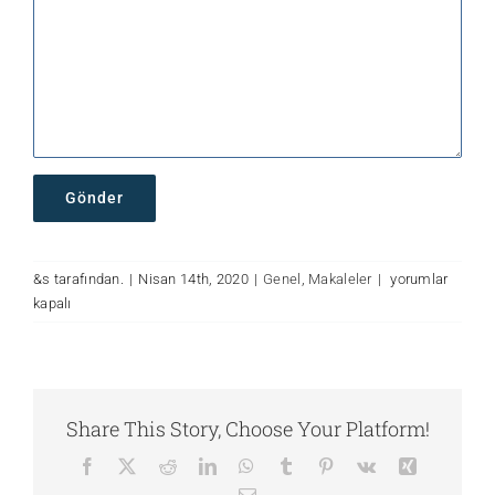
İş
&s tarafından.
|
Nisan 14th, 2020
|
Genel
,
Makaleler
|
yorumlar
Güvenliği
kapalı
Uzmanı
için
Share This Story, Choose Your Platform!
Facebook
X
Reddit
LinkedIn
WhatsApp
Tumblr
Pinterest
Vk
Xing
E-