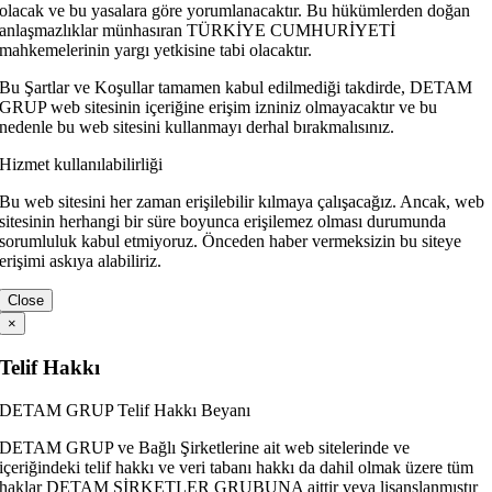
olacak ve bu yasalara göre yorumlanacaktır. Bu hükümlerden doğan
anlaşmazlıklar münhasıran TÜRKİYE CUMHURİYETİ
mahkemelerinin yargı yetkisine tabi olacaktır.
Bu Şartlar ve Koşullar tamamen kabul edilmediği takdirde, DETAM
GRUP web sitesinin içeriğine erişim izniniz olmayacaktır ve bu
nedenle bu web sitesini kullanmayı derhal bırakmalısınız.
Hizmet kullanılabilirliği
Bu web sitesini her zaman erişilebilir kılmaya çalışacağız. Ancak, web
sitesinin herhangi bir süre boyunca erişilemez olması durumunda
sorumluluk kabul etmiyoruz. Önceden haber vermeksizin bu siteye
erişimi askıya alabiliriz.
Close
×
Telif Hakkı
DETAM GRUP Telif Hakkı Beyanı
DETAM GRUP ve Bağlı Şirketlerine ait web sitelerinde ve
içeriğindeki telif hakkı ve veri tabanı hakkı da dahil olmak üzere tüm
haklar DETAM ŞİRKETLER GRUBUNA aittir veya lisanslanmıştır