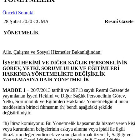
Önceki
Sonraki
28 Şubat 2020 CUMA
Resmî Gazete
YÖNETMELİK
Aile, Çalışma ve Sosyal Hizmetler Bakanlığından:
İŞYERİ HEKİMİ VE DİĞER SAĞLIK PERSONELİNİN
GÖREV, YETKİ,
SORUMLULUK VE EĞİTİMLERİ
HAKKINDA YÖNETMELİKTE
DEĞİŞİKLİK
YAPILMASINA DAİR YÖNETMELİK
MADDE 1 –
20/7/2013 tarihli ve 28713 sayılı Resmî Gazete’de
yayımlanan İşyeri Hekimi ve Diğer Sağlık Personelinin Görev,
Yetki, Sorumluluk ve Eğitimleri Hakkında Yönetmeliğin 4 üncü
maddesinin birinci fıkrasının (h) bendi aşağıdaki şekilde
değiştirilmiştir.
“h) İtiraz komisyonu: Bu Yönetmelik kapsamında hizmet veren kişi
veya kurumların belgelerinin askıya alınma veya iptali ile ilgili
itirazlarını değerlendirmek ve sonuçlandırmak üzere; İş Sağlığı ve