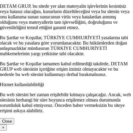
DETAM GRUP, bu sitede yer alan materyalin işlevlerinin kesintisiz
veya hatasız olacağını, kusurların düzeltileceğini veya bu sitenin veya
onu kullanıma sunan sunucunun virüs veya hatalardan arınmış
olduğunu veya materyallerin tam işlevselliğini, doğruluğunu ve
güvenilirliğini temsil ettiğini garanti etmez.
Bu Şartlar ve Koşullar, TÜRKİYE CUMHURİYETİ yasalarına tabi
olacak ve bu yasalara göre yorumlanacaktır. Bu hükümlerden doğan
anlaşmazlıklar münhasıran TÜRKİYE CUMHURİYETİ
mahkemelerinin yargı yetkisine tabi olacaktır.
Bu Şartlar ve Koşullar tamamen kabul edilmediği takdirde, DETAM
GRUP web sitesinin içeriğine erişim izniniz olmayacaktır ve bu
nedenle bu web sitesini kullanmayı derhal bırakmalısınız.
Hizmet kullanılabilirliği
Bu web sitesini her zaman erişilebilir kılmaya çalışacağız. Ancak, web
sitesinin herhangi bir süre boyunca erişilemez olması durumunda
sorumluluk kabul etmiyoruz. Önceden haber vermeksizin bu siteye
erişimi askıya alabiliriz.
Close
×