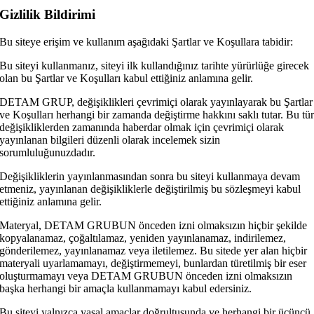
Gizlilik Bildirimi
Bu siteye erişim ve kullanım aşağıdaki Şartlar ve Koşullara tabidir:
Bu siteyi kullanmanız, siteyi ilk kullandığınız tarihte yürürlüğe girecek
olan bu Şartlar ve Koşulları kabul ettiğiniz anlamına gelir.
DETAM GRUP, değişiklikleri çevrimiçi olarak yayınlayarak bu Şartlar
ve Koşulları herhangi bir zamanda değiştirme hakkını saklı tutar. Bu tü
değişikliklerden zamanında haberdar olmak için çevrimiçi olarak
yayınlanan bilgileri düzenli olarak incelemek sizin
sorumluluğunuzdadır.
Değişikliklerin yayınlanmasından sonra bu siteyi kullanmaya devam
etmeniz, yayınlanan değişikliklerle değiştirilmiş bu sözleşmeyi kabul
ettiğiniz anlamına gelir.
Materyal, DETAM GRUBUN önceden izni olmaksızın hiçbir şekilde
kopyalanamaz, çoğaltılamaz, yeniden yayınlanamaz, indirilemez,
gönderilemez, yayınlanamaz veya iletilemez. Bu sitede yer alan hiçbir
materyali uyarlamamayı, değiştirmemeyi, bunlardan türetilmiş bir eser
oluşturmamayı veya DETAM GRUBUN önceden izni olmaksızın
başka herhangi bir amaçla kullanmamayı kabul edersiniz.
Bu siteyi yalnızca yasal amaçlar doğrultusunda ve herhangi bir üçüncü