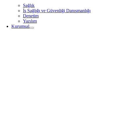
Sağlık
İş Sağlığı ve Güvenliği Danışmanlığı
Denetim
Yazılım
Kurumsal