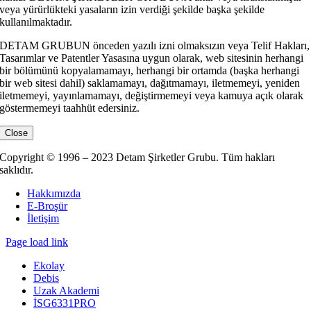
veya yürürlükteki yasaların izin verdiği şekilde başka şekilde
kullanılmaktadır.
DETAM GRUBUN önceden yazılı izni olmaksızın veya Telif Hakları,
Tasarımlar ve Patentler Yasasına uygun olarak, web sitesinin herhangi
bir bölümünü kopyalamamayı, herhangi bir ortamda (başka herhangi
bir web sitesi dahil) saklamamayı, dağıtmamayı, iletmemeyi, yeniden
iletmemeyi, yayınlamamayı, değiştirmemeyi veya kamuya açık olarak
göstermemeyi taahhüt edersiniz.
Close
Copyright © 1996 – 2023 Detam Şirketler Grubu. Tüm hakları
saklıdır.
Hakkımızda
E-Broşür
İletişim
Page load link
Ekolay
Debis
Uzak Akademi
İSG6331PRO