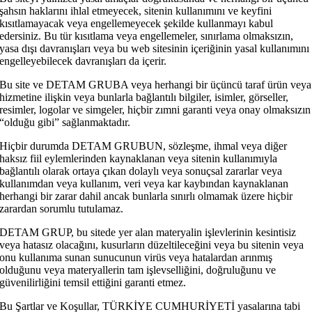
şahsın haklarını ihlal etmeyecek, sitenin kullanımını ve keyfini
kısıtlamayacak veya engellemeyecek şekilde kullanmayı kabul
edersiniz. Bu tür kısıtlama veya engellemeler, sınırlama olmaksızın,
yasa dışı davranışları veya bu web sitesinin içeriğinin yasal kullanımını
engelleyebilecek davranışları da içerir.
Bu site ve DETAM GRUBA veya herhangi bir üçüncü taraf ürün veya
hizmetine ilişkin veya bunlarla bağlantılı bilgiler, isimler, görseller,
resimler, logolar ve simgeler, hiçbir zımni garanti veya onay olmaksızın
“olduğu gibi” sağlanmaktadır.
Hiçbir durumda DETAM GRUBUN, sözleşme, ihmal veya diğer
haksız fiil eylemlerinden kaynaklanan veya sitenin kullanımıyla
bağlantılı olarak ortaya çıkan dolaylı veya sonuçsal zararlar veya
kullanımdan veya kullanım, veri veya kar kaybından kaynaklanan
herhangi bir zarar dahil ancak bunlarla sınırlı olmamak üzere hiçbir
zarardan sorumlu tutulamaz.
DETAM GRUP, bu sitede yer alan materyalin işlevlerinin kesintisiz
veya hatasız olacağını, kusurların düzeltileceğini veya bu sitenin veya
onu kullanıma sunan sunucunun virüs veya hatalardan arınmış
olduğunu veya materyallerin tam işlevselliğini, doğruluğunu ve
güvenilirliğini temsil ettiğini garanti etmez.
Bu Şartlar ve Koşullar, TÜRKİYE CUMHURİYETİ yasalarına tabi