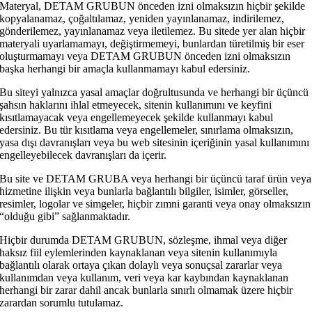
Materyal, DETAM GRUBUN önceden izni olmaksızın hiçbir şekilde
kopyalanamaz, çoğaltılamaz, yeniden yayınlanamaz, indirilemez,
gönderilemez, yayınlanamaz veya iletilemez. Bu sitede yer alan hiçbir
materyali uyarlamamayı, değiştirmemeyi, bunlardan türetilmiş bir eser
oluşturmamayı veya DETAM GRUBUN önceden izni olmaksızın
başka herhangi bir amaçla kullanmamayı kabul edersiniz.
Bu siteyi yalnızca yasal amaçlar doğrultusunda ve herhangi bir üçüncü
şahsın haklarını ihlal etmeyecek, sitenin kullanımını ve keyfini
kısıtlamayacak veya engellemeyecek şekilde kullanmayı kabul
edersiniz. Bu tür kısıtlama veya engellemeler, sınırlama olmaksızın,
yasa dışı davranışları veya bu web sitesinin içeriğinin yasal kullanımını
engelleyebilecek davranışları da içerir.
Bu site ve DETAM GRUBA veya herhangi bir üçüncü taraf ürün veya
hizmetine ilişkin veya bunlarla bağlantılı bilgiler, isimler, görseller,
resimler, logolar ve simgeler, hiçbir zımni garanti veya onay olmaksızın
“olduğu gibi” sağlanmaktadır.
Hiçbir durumda DETAM GRUBUN, sözleşme, ihmal veya diğer
haksız fiil eylemlerinden kaynaklanan veya sitenin kullanımıyla
bağlantılı olarak ortaya çıkan dolaylı veya sonuçsal zararlar veya
kullanımdan veya kullanım, veri veya kar kaybından kaynaklanan
herhangi bir zarar dahil ancak bunlarla sınırlı olmamak üzere hiçbir
zarardan sorumlu tutulamaz.