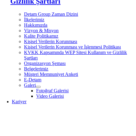
Gizlilik Şartları
Detam Group Zaman Dizini
İlkelerimiz
Hakkımızda
Vizyon & Misyon
Kalite Politikamız
Kişisel Verilerin Korunması
Kişisel Verilerin Korunması ve İşlenmesi Politikası
KVKK Kapsamında WEP Sitesi Kullanım ve Gizlilik
Şartları
Organizasyon Şeması
Belgelerimiz
Müşteri Memnuniyet Anketi
E-Detam
Galeri
Fotoğraf Galerisi
Video Galerisi
Kariyer