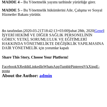
MADDE 4 –
Bu Yönetmelik yayımı tarihinde yürürlüğe girer.
MADDE 5 –
Bu Yönetmelik hükümlerini Aile, Çalışma ve Sosyal
Hizmetler Bakanı yürütür.
&s tarafından.
|
2020-03-21T18:42:13+03:00
Şubat 28th, 2020
|
Genel
|
İŞYERİ HEKİMİ VE DİĞER SAĞLIK PERSONELİNİN
GÖREV, YETKİ, SORUMLULUK VE EĞİTİMLERİ
HAKKINDA YÖNETMELİKTE DEĞİŞİKLİK YAPILMASINA
DAİR YÖNETMELİK için
yorumlar kapalı
Share This Story, Choose Your Platform!
Facebook
X
Reddit
LinkedIn
WhatsApp
Tumblr
Pinterest
Vk
Xing
E-
posta
About the Author:
admin