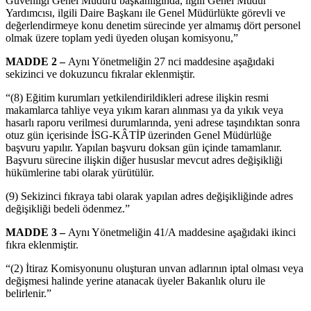
Güvenliği Genel Müdürü başkanlığında, ilgili Genel Müdür
Yardımcısı, ilgili Daire Başkanı ile Genel Müdürlükte görevli ve
değerlendirmeye konu denetim sürecinde yer almamış dört personel
olmak üzere toplam yedi üyeden oluşan komisyonu,”
MADDE 2 –
Aynı Yönetmeliğin 27 nci maddesine aşağıdaki
sekizinci ve dokuzuncu fıkralar eklenmiştir.
“(8) Eğitim kurumları yetkilendirildikleri adrese ilişkin resmi
makamlarca tahliye veya yıkım kararı alınması ya da yıkık veya
hasarlı raporu verilmesi durumlarında, yeni adrese taşındıktan sonra
otuz gün içerisinde İSG-KÂTİP üzerinden Genel Müdürlüğe
başvuru yapılır. Yapılan başvuru doksan gün içinde tamamlanır.
Başvuru sürecine ilişkin diğer hususlar mevcut adres değişikliği
hükümlerine tabi olarak yürütülür.
(9) Sekizinci fıkraya tabi olarak yapılan adres değişikliğinde adres
değişikliği bedeli ödenmez.”
MADDE 3 –
Aynı Yönetmeliğin 41/A maddesine aşağıdaki ikinci
fıkra eklenmiştir.
“(2) İtiraz Komisyonunu oluşturan unvan adlarının iptal olması veya
değişmesi halinde yerine atanacak üyeler Bakanlık oluru ile
belirlenir.”