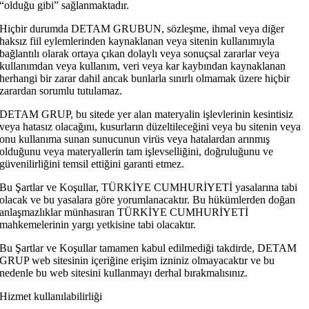
“olduğu gibi” sağlanmaktadır.
Hiçbir durumda DETAM GRUBUN, sözleşme, ihmal veya diğer
haksız fiil eylemlerinden kaynaklanan veya sitenin kullanımıyla
bağlantılı olarak ortaya çıkan dolaylı veya sonuçsal zararlar veya
kullanımdan veya kullanım, veri veya kar kaybından kaynaklanan
herhangi bir zarar dahil ancak bunlarla sınırlı olmamak üzere hiçbir
zarardan sorumlu tutulamaz.
DETAM GRUP, bu sitede yer alan materyalin işlevlerinin kesintisiz
veya hatasız olacağını, kusurların düzeltileceğini veya bu sitenin veya
onu kullanıma sunan sunucunun virüs veya hatalardan arınmış
olduğunu veya materyallerin tam işlevselliğini, doğruluğunu ve
güvenilirliğini temsil ettiğini garanti etmez.
Bu Şartlar ve Koşullar, TÜRKİYE CUMHURİYETİ yasalarına tabi
olacak ve bu yasalara göre yorumlanacaktır. Bu hükümlerden doğan
anlaşmazlıklar münhasıran TÜRKİYE CUMHURİYETİ
mahkemelerinin yargı yetkisine tabi olacaktır.
Bu Şartlar ve Koşullar tamamen kabul edilmediği takdirde, DETAM
GRUP web sitesinin içeriğine erişim izniniz olmayacaktır ve bu
nedenle bu web sitesini kullanmayı derhal bırakmalısınız.
Hizmet kullanılabilirliği