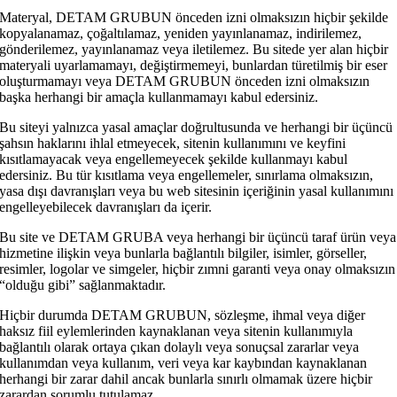
Materyal, DETAM GRUBUN önceden izni olmaksızın hiçbir şekilde
kopyalanamaz, çoğaltılamaz, yeniden yayınlanamaz, indirilemez,
gönderilemez, yayınlanamaz veya iletilemez. Bu sitede yer alan hiçbir
materyali uyarlamamayı, değiştirmemeyi, bunlardan türetilmiş bir eser
oluşturmamayı veya DETAM GRUBUN önceden izni olmaksızın
başka herhangi bir amaçla kullanmamayı kabul edersiniz.
Bu siteyi yalnızca yasal amaçlar doğrultusunda ve herhangi bir üçüncü
şahsın haklarını ihlal etmeyecek, sitenin kullanımını ve keyfini
kısıtlamayacak veya engellemeyecek şekilde kullanmayı kabul
edersiniz. Bu tür kısıtlama veya engellemeler, sınırlama olmaksızın,
yasa dışı davranışları veya bu web sitesinin içeriğinin yasal kullanımını
engelleyebilecek davranışları da içerir.
Bu site ve DETAM GRUBA veya herhangi bir üçüncü taraf ürün veya
hizmetine ilişkin veya bunlarla bağlantılı bilgiler, isimler, görseller,
resimler, logolar ve simgeler, hiçbir zımni garanti veya onay olmaksızın
“olduğu gibi” sağlanmaktadır.
Hiçbir durumda DETAM GRUBUN, sözleşme, ihmal veya diğer
haksız fiil eylemlerinden kaynaklanan veya sitenin kullanımıyla
bağlantılı olarak ortaya çıkan dolaylı veya sonuçsal zararlar veya
kullanımdan veya kullanım, veri veya kar kaybından kaynaklanan
herhangi bir zarar dahil ancak bunlarla sınırlı olmamak üzere hiçbir
zarardan sorumlu tutulamaz.