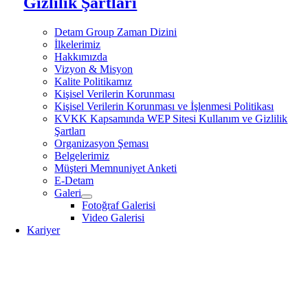
Gizlilik Şartları
Detam Group Zaman Dizini
İlkelerimiz
Hakkımızda
Vizyon & Misyon
Kalite Politikamız
Kişisel Verilerin Korunması
Kişisel Verilerin Korunması ve İşlenmesi Politikası
KVKK Kapsamında WEP Sitesi Kullanım ve Gizlilik
Şartları
Organizasyon Şeması
Belgelerimiz
Müşteri Memnuniyet Anketi
E-Detam
Galeri
Fotoğraf Galerisi
Video Galerisi
Kariyer