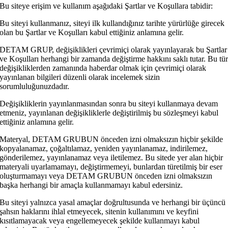
Bu siteye erişim ve kullanım aşağıdaki Şartlar ve Koşullara tabidir:
Bu siteyi kullanmanız, siteyi ilk kullandığınız tarihte yürürlüğe girecek
olan bu Şartlar ve Koşulları kabul ettiğiniz anlamına gelir.
DETAM GRUP, değişiklikleri çevrimiçi olarak yayınlayarak bu Şartlar
ve Koşulları herhangi bir zamanda değiştirme hakkını saklı tutar. Bu tü
değişikliklerden zamanında haberdar olmak için çevrimiçi olarak
yayınlanan bilgileri düzenli olarak incelemek sizin
sorumluluğunuzdadır.
Değişikliklerin yayınlanmasından sonra bu siteyi kullanmaya devam
etmeniz, yayınlanan değişikliklerle değiştirilmiş bu sözleşmeyi kabul
ettiğiniz anlamına gelir.
Materyal, DETAM GRUBUN önceden izni olmaksızın hiçbir şekilde
kopyalanamaz, çoğaltılamaz, yeniden yayınlanamaz, indirilemez,
gönderilemez, yayınlanamaz veya iletilemez. Bu sitede yer alan hiçbir
materyali uyarlamamayı, değiştirmemeyi, bunlardan türetilmiş bir eser
oluşturmamayı veya DETAM GRUBUN önceden izni olmaksızın
başka herhangi bir amaçla kullanmamayı kabul edersiniz.
Bu siteyi yalnızca yasal amaçlar doğrultusunda ve herhangi bir üçüncü
şahsın haklarını ihlal etmeyecek, sitenin kullanımını ve keyfini
kısıtlamayacak veya engellemeyecek şekilde kullanmayı kabul