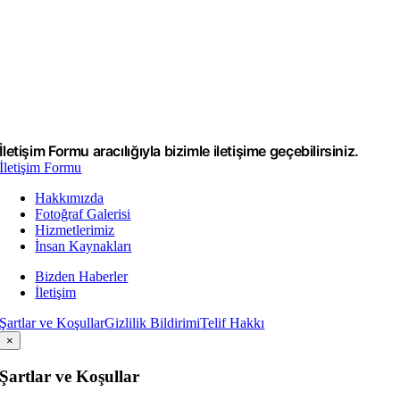
İletişim Formu aracılığıyla bizimle iletişime geçebilirsiniz.
İletişim Formu
Hakkımızda
Fotoğraf Galerisi
Hizmetlerimiz
İnsan Kaynakları
Bizden Haberler
İletişim
Şartlar ve Koşullar
Gizlilik Bildirimi
Telif Hakkı
×
Şartlar ve Koşullar