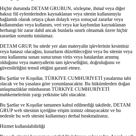
Hiçbir durumda DETAM GRUBUN, sözleşme, ihmal veya diğer
haksız fiil eylemlerinden kaynaklanan veya sitenin kullanımıyla
bağlantılı olarak ortaya çıkan dolaylı veya sonuçsal zararlar veya
kullanımdan veya kullanım, veri veya kar kaybından kaynaklanan
herhangi bir zarar dahil ancak bunlarla sınırlı olmamak üzere hiçbir
zarardan sorumlu tutulamaz.
DETAM GRUP, bu sitede yer alan materyalin işlevlerinin kesintisiz
veya hatasız olacağını, kusurların düzeltileceğini veya bu sitenin veya
onu kullanıma sunan sunucunun virüs veya hatalardan arınmış
olduğunu veya materyallerin tam işlevselliğini, doğruluğunu ve
güvenilirliğini temsil ettiğini garanti etmez.
Bu Şartlar ve Koşullar, TÜRKİYE CUMHURİYETİ yasalarına tabi
olacak ve bu yasalara göre yorumlanacaktır. Bu hükümlerden doğan
anlaşmazlıklar münhasıran TÜRKİYE CUMHURİYETİ
mahkemelerinin yargı yetkisine tabi olacaktır.
Bu Şartlar ve Koşullar tamamen kabul edilmediği takdirde, DETAM
GRUP web sitesinin içeriğine erişim izniniz olmayacaktır ve bu
nedenle bu web sitesini kullanmayı derhal bırakmalısınız.
Hizmet kullanılabilirliği