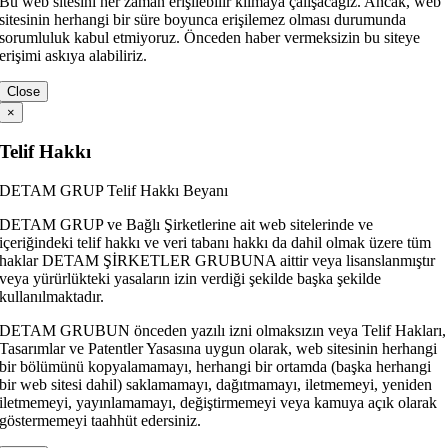
Bu web sitesini her zaman erişilebilir kılmaya çalışacağız. Ancak, web
sitesinin herhangi bir süre boyunca erişilemez olması durumunda
sorumluluk kabul etmiyoruz. Önceden haber vermeksizin bu siteye
erişimi askıya alabiliriz.
Close
×
Telif Hakkı
DETAM GRUP Telif Hakkı Beyanı
DETAM GRUP ve Bağlı Şirketlerine ait web sitelerinde ve
içeriğindeki telif hakkı ve veri tabanı hakkı da dahil olmak üzere tüm
haklar DETAM ŞİRKETLER GRUBUNA aittir veya lisanslanmıştır
veya yürürlükteki yasaların izin verdiği şekilde başka şekilde
kullanılmaktadır.
DETAM GRUBUN önceden yazılı izni olmaksızın veya Telif Hakları,
Tasarımlar ve Patentler Yasasına uygun olarak, web sitesinin herhangi
bir bölümünü kopyalamamayı, herhangi bir ortamda (başka herhangi
bir web sitesi dahil) saklamamayı, dağıtmamayı, iletmemeyi, yeniden
iletmemeyi, yayınlamamayı, değiştirmemeyi veya kamuya açık olarak
göstermemeyi taahhüt edersiniz.