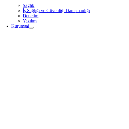
Sağlık
İş Sağlığı ve Güvenliği Danışmanlığı
Denetim
Yazılım
Kurumsal