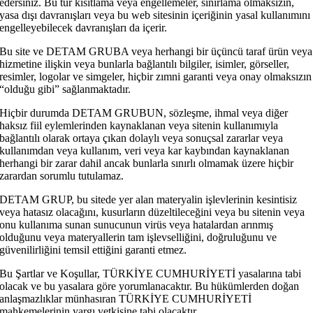
edersiniz. Bu tür kısıtlama veya engellemeler, sınırlama olmaksızın,
yasa dışı davranışları veya bu web sitesinin içeriğinin yasal kullanımını
engelleyebilecek davranışları da içerir.
Bu site ve DETAM GRUBA veya herhangi bir üçüncü taraf ürün veya
hizmetine ilişkin veya bunlarla bağlantılı bilgiler, isimler, görseller,
resimler, logolar ve simgeler, hiçbir zımni garanti veya onay olmaksızın
“olduğu gibi” sağlanmaktadır.
Hiçbir durumda DETAM GRUBUN, sözleşme, ihmal veya diğer
haksız fiil eylemlerinden kaynaklanan veya sitenin kullanımıyla
bağlantılı olarak ortaya çıkan dolaylı veya sonuçsal zararlar veya
kullanımdan veya kullanım, veri veya kar kaybından kaynaklanan
herhangi bir zarar dahil ancak bunlarla sınırlı olmamak üzere hiçbir
zarardan sorumlu tutulamaz.
DETAM GRUP, bu sitede yer alan materyalin işlevlerinin kesintisiz
veya hatasız olacağını, kusurların düzeltileceğini veya bu sitenin veya
onu kullanıma sunan sunucunun virüs veya hatalardan arınmış
olduğunu veya materyallerin tam işlevselliğini, doğruluğunu ve
güvenilirliğini temsil ettiğini garanti etmez.
Bu Şartlar ve Koşullar, TÜRKİYE CUMHURİYETİ yasalarına tabi
olacak ve bu yasalara göre yorumlanacaktır. Bu hükümlerden doğan
anlaşmazlıklar münhasıran TÜRKİYE CUMHURİYETİ
mahkemelerinin yargı yetkisine tabi olacaktır.