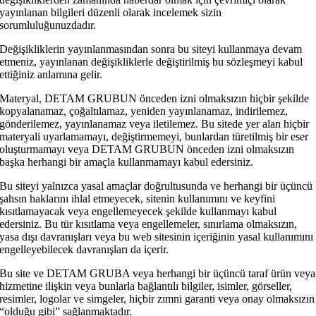
yayınlanan bilgileri düzenli olarak incelemek sizin
sorumluluğunuzdadır.
Değişikliklerin yayınlanmasından sonra bu siteyi kullanmaya devam
etmeniz, yayınlanan değişikliklerle değiştirilmiş bu sözleşmeyi kabul
ettiğiniz anlamına gelir.
Materyal, DETAM GRUBUN önceden izni olmaksızın hiçbir şekilde
kopyalanamaz, çoğaltılamaz, yeniden yayınlanamaz, indirilemez,
gönderilemez, yayınlanamaz veya iletilemez. Bu sitede yer alan hiçbir
materyali uyarlamamayı, değiştirmemeyi, bunlardan türetilmiş bir eser
oluşturmamayı veya DETAM GRUBUN önceden izni olmaksızın
başka herhangi bir amaçla kullanmamayı kabul edersiniz.
Bu siteyi yalnızca yasal amaçlar doğrultusunda ve herhangi bir üçüncü
şahsın haklarını ihlal etmeyecek, sitenin kullanımını ve keyfini
kısıtlamayacak veya engellemeyecek şekilde kullanmayı kabul
edersiniz. Bu tür kısıtlama veya engellemeler, sınırlama olmaksızın,
yasa dışı davranışları veya bu web sitesinin içeriğinin yasal kullanımını
engelleyebilecek davranışları da içerir.
Bu site ve DETAM GRUBA veya herhangi bir üçüncü taraf ürün veya
hizmetine ilişkin veya bunlarla bağlantılı bilgiler, isimler, görseller,
resimler, logolar ve simgeler, hiçbir zımni garanti veya onay olmaksızın
“olduğu gibi” sağlanmaktadır.