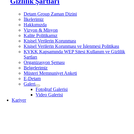
Gizlilik Şartları
Detam Group Zaman Dizini
İlkelerimiz
Hakkımızda
Vizyon & Misyon
Kalite Politikamız
Kişisel Verilerin Korunması
Kişisel Verilerin Korunması ve İşlenmesi Politikası
KVKK Kapsamında WEP Sitesi Kullanım ve Gizlilik
Şartları
Organizasyon Şeması
Belgelerimiz
Müşteri Memnuniyet Anketi
E-Detam
Galeri
Fotoğraf Galerisi
Video Galerisi
Kariyer