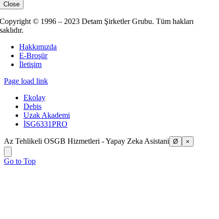
Close
Copyright © 1996 – 2023 Detam Şirketler Grubu. Tüm hakları
saklıdır.
Hakkımızda
E-Broşür
İletişim
Page load link
Ekolay
Debis
Uzak Akademi
İSG6331PRO
Az Tehlikeli OSGB Hizmetleri - Yapay Zeka Asistani
Ø
×
Go to Top