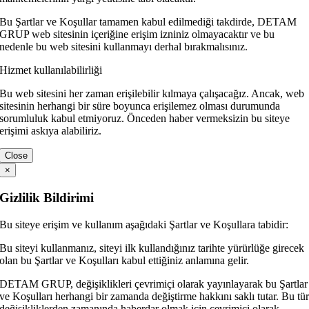
Bu Şartlar ve Koşullar tamamen kabul edilmediği takdirde, DETAM
GRUP web sitesinin içeriğine erişim izniniz olmayacaktır ve bu
nedenle bu web sitesini kullanmayı derhal bırakmalısınız.
Hizmet kullanılabilirliği
Bu web sitesini her zaman erişilebilir kılmaya çalışacağız. Ancak, web
sitesinin herhangi bir süre boyunca erişilemez olması durumunda
sorumluluk kabul etmiyoruz. Önceden haber vermeksizin bu siteye
erişimi askıya alabiliriz.
Close
×
Gizlilik Bildirimi
Bu siteye erişim ve kullanım aşağıdaki Şartlar ve Koşullara tabidir:
Bu siteyi kullanmanız, siteyi ilk kullandığınız tarihte yürürlüğe girecek
olan bu Şartlar ve Koşulları kabul ettiğiniz anlamına gelir.
DETAM GRUP, değişiklikleri çevrimiçi olarak yayınlayarak bu Şartlar
ve Koşulları herhangi bir zamanda değiştirme hakkını saklı tutar. Bu tü
değişikliklerden zamanında haberdar olmak için çevrimiçi olarak