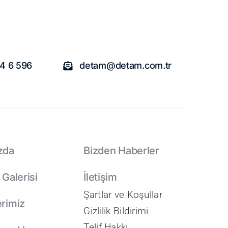
4 6 596
detam@detam.com.tr
zda
Bizden Haberler
 Galerisi
İletişim
Şartlar ve Koşullar
rimiz
Gizlilik Bildirimi
Telif Hakkı